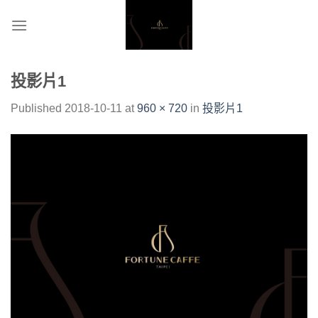
Skip
to
content
投影片1
Published
2018-10-11
at
960 × 720
in
投影片1