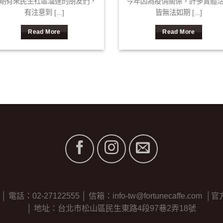
期有來民生社區溜達的朋友們，
今年因為疫情關係，許多實體
有注意到 [...]
皆無法如期 [...]
Read More
Read More
2-27122555 │ 信箱：info-tw@fortunecaffe.com │官方line
│ 地址：台北市松山區民生東路4段97巷2弄18號