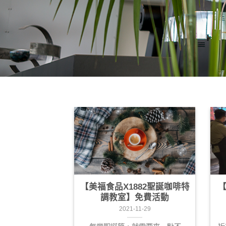
THE NORMAL
【美福食品X1882聖誕咖啡特
【
店】
調教室】免費活動
03-22
2021-11-29