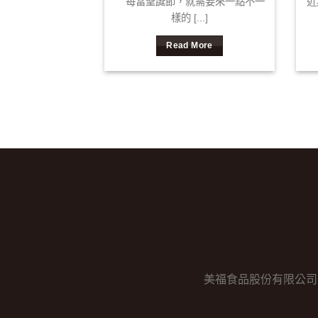
，小巨蛋周遭靜謐
每當聖誕節，就需要來一點不一
近
[...]
樣的 [...]
 More
Read More
美福食品股份有限公司 │ 電話：0