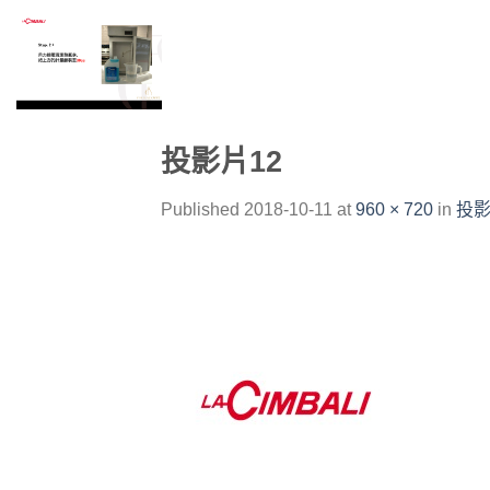
Skip
to
content
投影片12
Published
2018-10-11
at
960 × 720
in
投影