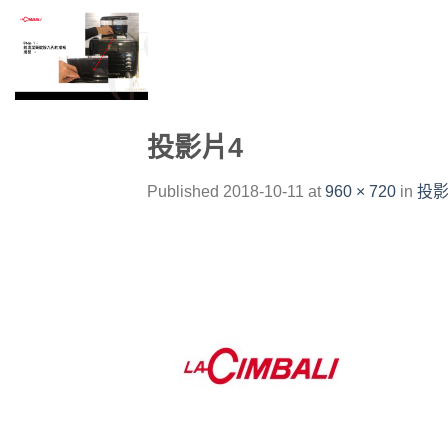
Skip
to
content
投影片4
Published
2018-10-11
at
960 × 720
in
投影