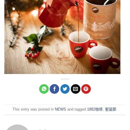
This entry was posted in
NEWS
and tagged
1882咖啡
,
聖誕節
.