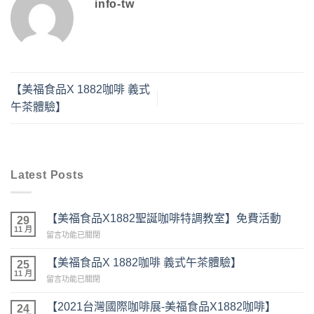
info-tw
【美福食品X 1882咖啡 義式
午茶體驗】
Latest Posts
【美福食品X1882聖誕咖啡特調教室】免費活動
29
11 月
在
留言功能已關閉
〈【美
福
【美福食品X 1882咖啡 義式午茶體驗】
25
食
11 月
在
留言功能已關閉
品
〈【美
X1882
福
【2021台灣國際咖啡展-美福食品X1882咖啡】
聖
24
食