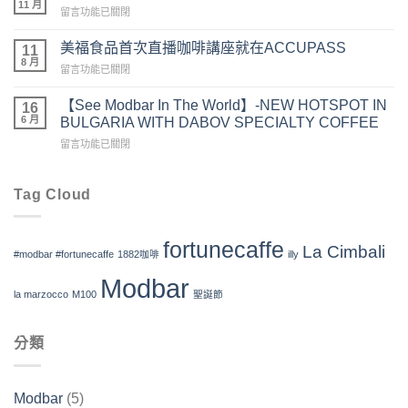
11 月
誕
在
留言功能已關閉
品
咖
〈【2021
X
啡
台
美福食品首次直播咖啡講座就在ACCUPASS
1882
11
特
灣
8 月
咖
調
在
留言功能已關閉
國
啡
教
〈美
際
義
室】
福
【See Modbar In The World】-NEW HOTSPOT IN
咖
16
式
免
食
6 月
啡
BULGARIA WITH DABOV SPECIALTY COFFEE
午
費
品
展-
茶
在
活
留言功能已關閉
首
美
體
〈【See
動〉
次
福
驗】〉
Modbar
中
直
食
中
In
Tag Cloud
播
品
The
咖
X1882
World】-
啡
咖
NEW
講
啡】〉
fortunecaffe
La Cimbali
HOTSPOT
座
#modbar #fortunecaffe
1882咖啡
illy
中
IN
就
Modbar
BULGARIA
在
la marzocco
M100
聖誕節
WITH
ACCUPASS〉
DABOV
中
SPECIALTY
分類
COFFEE〉
中
Modbar
(5)