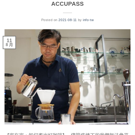
ACCUPASS
Posted on
2021-08-11
by
info-tw
11
8 月