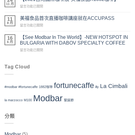
24
食
11 月
誕
在
留言功能已關閉
品
咖
〈【2021
X
啡
台
美福食品首次直播咖啡講座就在ACCUPASS
1882
11
特
灣
8 月
咖
調
在
留言功能已關閉
國
啡
教
〈美
際
義
室】
福
【See Modbar In The World】-NEW HOTSPOT IN
咖
16
式
免
食
6 月
啡
BULGARIA WITH DABOV SPECIALTY COFFEE
午
費
品
展-
茶
在
活
留言功能已關閉
首
美
體
〈【See
動〉
次
福
驗】〉
Modbar
中
直
食
中
In
Tag Cloud
播
品
The
咖
X1882
World】-
啡
咖
NEW
講
啡】〉
fortunecaffe
La Cimbali
HOTSPOT
座
#modbar #fortunecaffe
1882咖啡
illy
中
IN
就
Modbar
BULGARIA
在
la marzocco
M100
聖誕節
WITH
ACCUPASS〉
DABOV
中
SPECIALTY
分類
COFFEE〉
中
Modbar
(5)