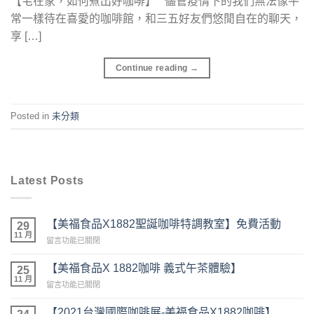
【宅在家，如何煮出好咖啡】 儘管疫情下的我們無法像平
常一樣待在喜愛的咖啡館，和三五好友們悠閒自在的聊天，
享 […]
Continue reading
→
Posted in
未分類
Latest Posts
【美福食品X1882聖誕咖啡特調教室】免費活動
29
11 月
在
留言功能已關閉
〈【美
福
【美福食品X 1882咖啡 義式午茶體驗】
25
食
11 月
在
留言功能已關閉
品
〈【美
X1882
福
【2021台灣國際咖啡展-美福食品X1882咖啡】
聖