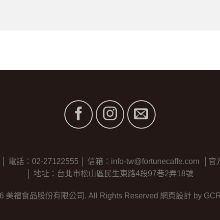
2-27122555 │ 信箱：info-tw@fortunecaffe.com │官方line
│ 地址：台北市松山區民生東路4段97巷2弄18號
26 美福食品股份有限公司. All Rights Reserved
網頁設計
by GC