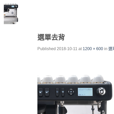
Skip
to
content
選單去背
Published
2018-10-11
at
1200 × 600
in
選