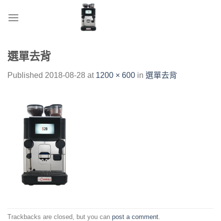
Skip
to
content
選單去背
Published
2018-08-28
at
1200 × 600
in
選單去背
Trackbacks are closed, but you can
post a comment
.