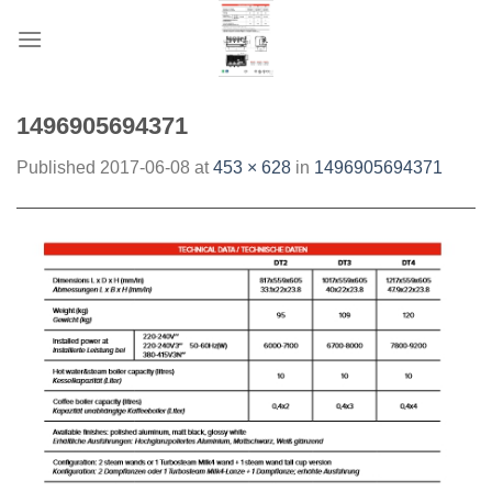
Skip
to
content
1496905694371
Published
2017-06-08
at
453 × 628
in
1496905694371