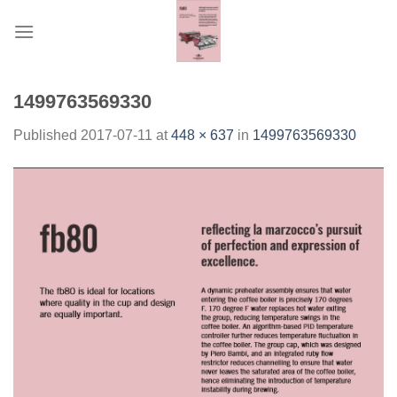
Skip
to
content
1499763569330
Published
2017-07-11
at
448 × 637
in
1499763569330