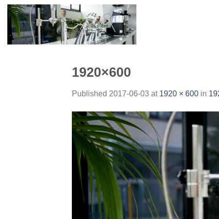
Skip
to
content
1920×600
Published
2017-06-03
at
1920 × 600
in
19