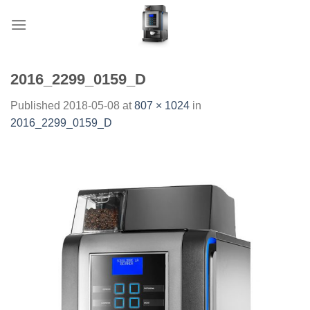
Skip
to
content
2016_2299_0159_D
Published
2018-05-08
at
807 × 1024
in
2016_2299_0159_D