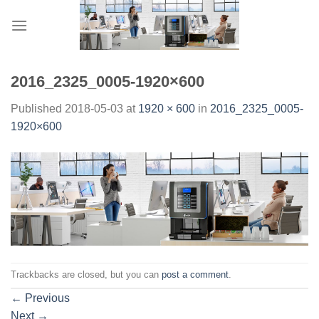
Skip
to
content
2016_2325_0005-1920×600
Published
2018-05-03
at
1920 × 600
in
2016_2325_0005-
1920×600
Trackbacks are closed, but you can
post a comment
.
←
Previous
Next
→