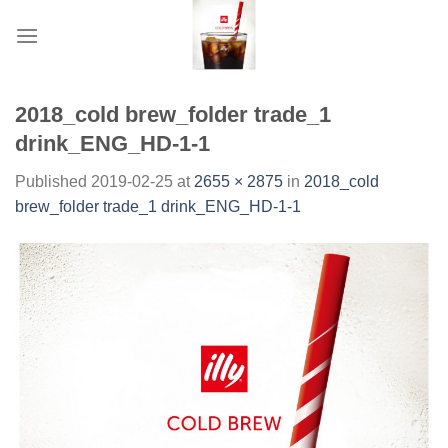
Skip
to
content
2018_cold brew_folder trade_1
drink_ENG_HD-1-1
Published
2019-02-25
at
2655 × 2875
in
2018_cold
brew_folder trade_1 drink_ENG_HD-1-1