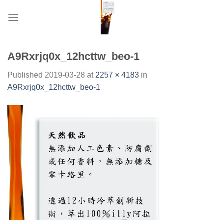
Skip
to
content
A9Rxrjq0x_12hcttw_beo-1
Published
2019-03-28
at
2257 × 4183
in
A9Rxrjq0x_12hcttw_beo-1