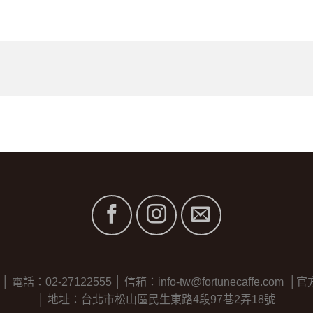
2-27122555 │ 信箱：info-tw@fortunecaffe.com │官方line
│ 地址：台北市松山區民生東路4段97巷2弄18號