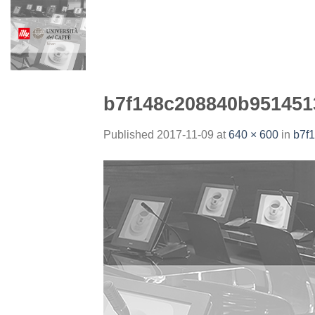
Skip
to
content
b7f148c208840b951451
Published
2017-11-09
at
640 × 600
in
b7f