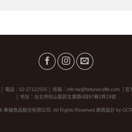
2-27122555 │ 信箱：info-tw@fortunecaffe.com │官方line
│ 地址：台北市松山區民生東路4段97巷2弄18號
26 美福食品股份有限公司. All Rights Reserved
網頁設計
by GC