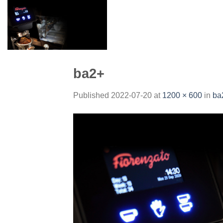
Skip
to
content
ba2+
Published
2022-07-20
at
1200 × 600
in
ba