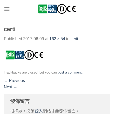
Skip
to
content
certi
Published
2017-06-09
at
162 × 54
in
certi
Trackbacks are closed, but you can
post a comment
.
←
Previous
Next
→
發佈留言
很抱歉，必須
登入
網站才能發佈留言。