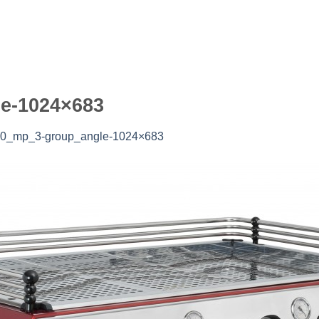
e-1024×683
80_mp_3-group_angle-1024×683