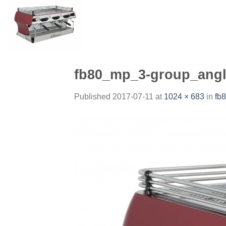
Skip
to
content
fb80_mp_3-group_angl
Published
2017-07-11
at
1024 × 683
in
fb