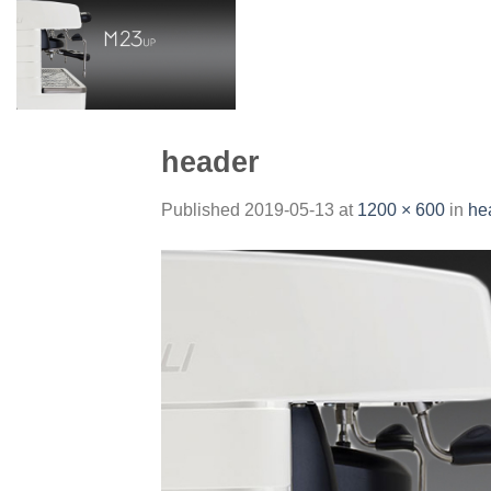
Skip
to
content
header
Published
2019-05-13
at
1200 × 600
in
he