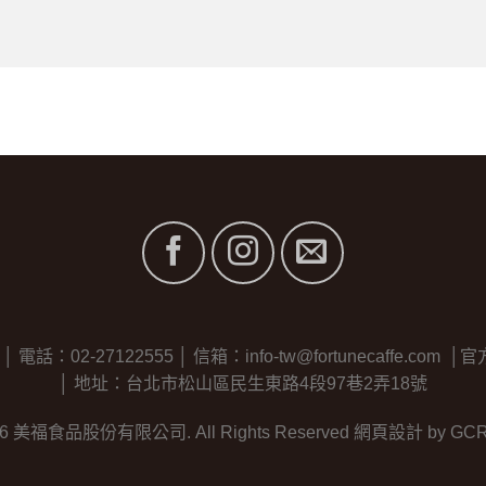
2-27122555 │ 信箱：info-tw@fortunecaffe.com │官方line
│ 地址：台北市松山區民生東路4段97巷2弄18號
26 美福食品股份有限公司. All Rights Reserved
網頁設計
by GC