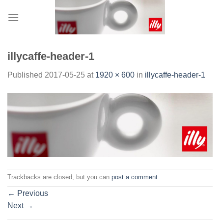
Skip
to
content
illycaffe-header-1
Published
2017-05-25
at
1920 × 600
in
illycaffe-header-1
Trackbacks are closed, but you can
post a comment
.
←
Previous
Next
→