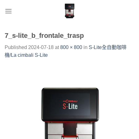
Skip
to
content
7_s-lite_b_frontale_trasp
Published
2024-07-18
at
800 × 800
in
S-Lite全自動咖啡
機/La cimbali S-Lite