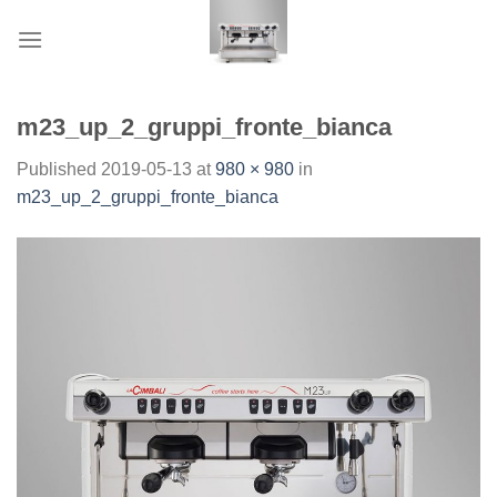
Skip
to
content
m23_up_2_gruppi_fronte_bianca
Published
2019-05-13
at
980 × 980
in
m23_up_2_gruppi_fronte_bianca