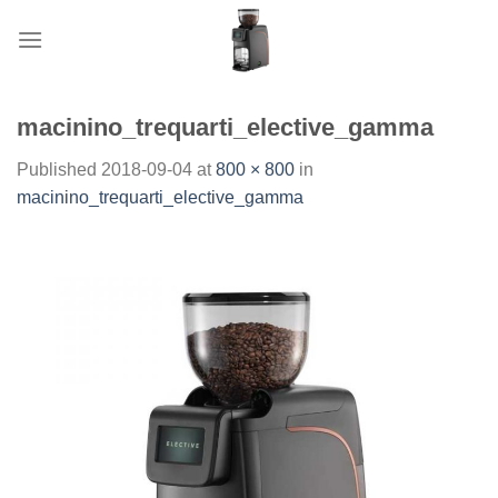
Skip
to
content
macinino_trequarti_elective_gamma
Published
2018-09-04
at
800 × 800
in
macinino_trequarti_elective_gamma