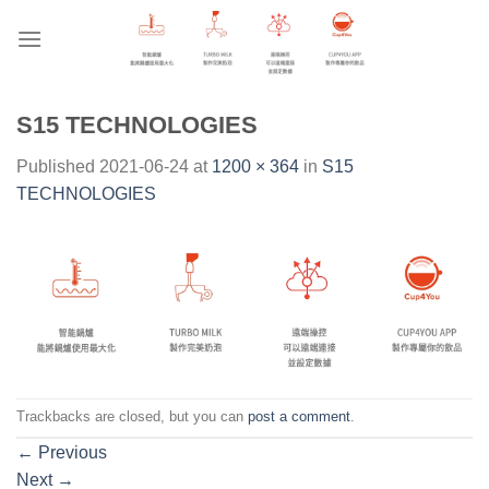
Skip
to
content
S15 TECHNOLOGIES
Published
2021-06-24
at
1200 × 364
in
S15
TECHNOLOGIES
Trackbacks are closed, but you can
post a comment
.
←
Previous
Next
→