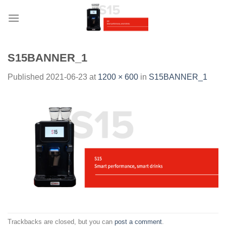
Skip
to
content
S15BANNER_1
Published
2021-06-23
at
1200 × 600
in
S15BANNER_1
Trackbacks are closed, but you can
post a comment
.