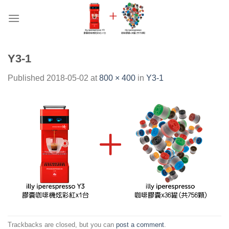
Skip
to
content
Y3-1
Published
2018-05-02
at
800 × 400
in
Y3-1
Trackbacks are closed, but you can
post a comment
.