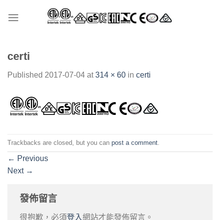
Skip
to
content
certi
Published
2017-07-04
at
314 × 60
in
certi
Trackbacks are closed, but you can
post a comment
.
←
Previous
Next
→
發佈留言
很抱歉，必須
登入
網站才能發佈留言。