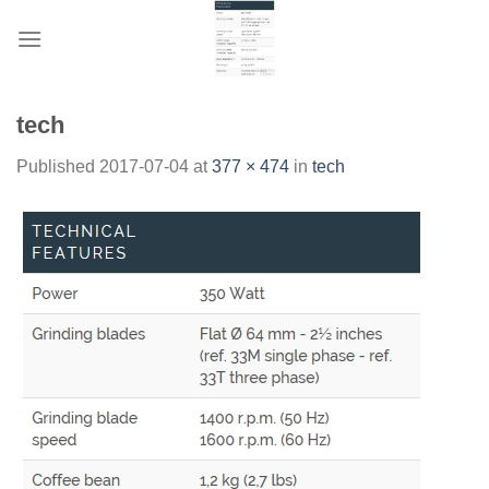
Skip
to
content
tech
Published
2017-07-04
at
377 × 474
in
tech