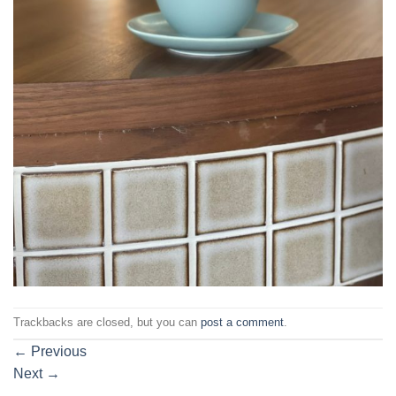
Trackbacks are closed, but you can
post a comment
.
←
Previous
Next
→