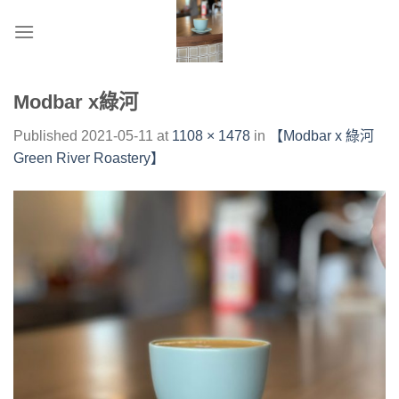
Skip
to
content
Modbar x綠河
Published
2021-05-11
at
1108 × 1478
in
【Modbar x 綠河
Green River Roastery】