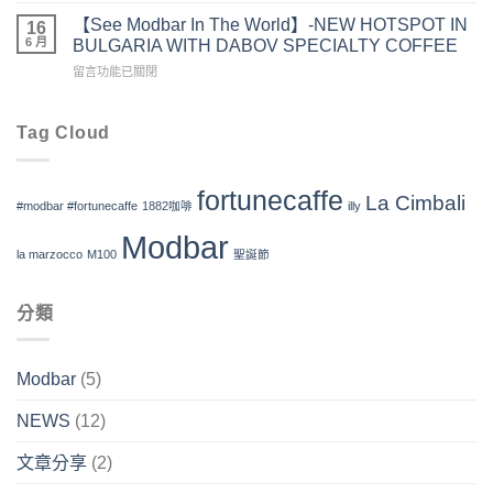
際
義
室】
福
【See Modbar In The World】-NEW HOTSPOT IN
咖
16
式
免
食
6 月
啡
BULGARIA WITH DABOV SPECIALTY COFFEE
午
費
品
展-
茶
在
活
留言功能已關閉
首
美
體
〈【See
動〉
次
福
驗】〉
Modbar
中
直
食
中
In
Tag Cloud
播
品
The
咖
X1882
World】-
啡
咖
NEW
講
啡】〉
fortunecaffe
La Cimbali
HOTSPOT
座
#modbar #fortunecaffe
1882咖啡
illy
中
IN
就
Modbar
BULGARIA
在
la marzocco
M100
聖誕節
WITH
ACCUPASS〉
DABOV
中
SPECIALTY
分類
COFFEE〉
中
Modbar
(5)
NEWS
(12)
文章分享
(2)