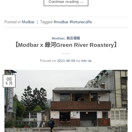
Continue reading
→
Posted in
Modbar
|
Tagged
#modbar #fortunecaffe
Modbar
,
新店報報
【Modbar x 綠河Green River Roastery】
Posted on
2021-06-08
by
info-tw
08
6 月