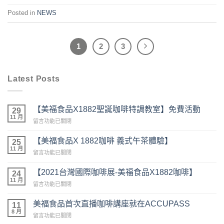
Posted in
NEWS
1
2
3
Latest Posts
【美福食品X1882聖誕咖啡特調教室】免費活動
29
11 月
在
留言功能已關閉
〈【美
福
【美福食品X 1882咖啡 義式午茶體驗】
25
食
11 月
在
留言功能已關閉
品
〈【美
X1882
福
【2021台灣國際咖啡展-美福食品X1882咖啡】
聖
24
食
11 月
誕
在
留言功能已關閉
品
咖
〈【2021
X
啡
台
美福食品首次直播咖啡講座就在ACCUPASS
1882
11
特
灣
8 月
咖
調
在
留言功能已關閉
國
啡
教
〈美