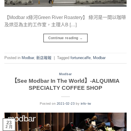
【Modbar x綠河Green River Roastery】 綠河是一間以咖啡
及烘豆為主的工作室，主理人B […]
Continue reading
→
Posted in
Modbar
,
新店報報
|
Tagged
fortunecaffe
,
Modbar
Modbar
【See Modbar In The World】-ALQUIMIA
SPECIALTY COFFEE SHOP
Posted on
2021-02-23
by
info-tw
23
2 月