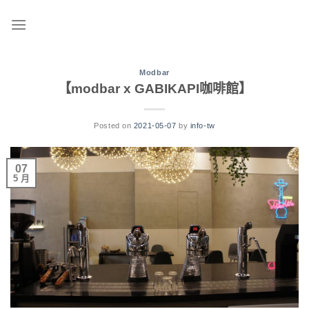
Skip
to
content
Modbar
【modbar x GABIKAPI咖啡館】
Posted on
2021-05-07
by
info-tw
07
5 月