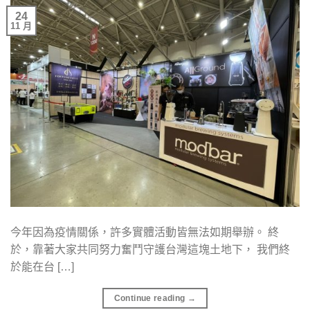
24
11 月
今年因為疫情關係，許多實體活動皆無法如期舉辦。 終
於，靠著大家共同努力奮鬥守護台灣這塊土地下， 我們終
於能在台 […]
Continue reading
→